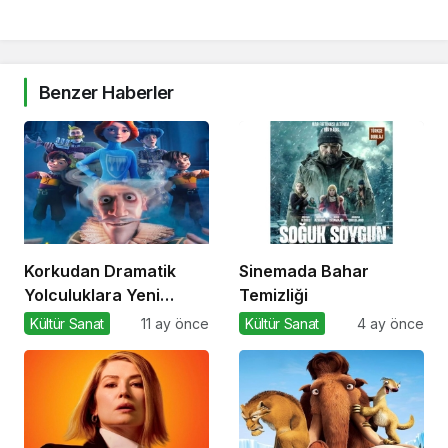
Benzer Haberler
Korkudan Dramatik
Sinemada Bahar
Yolculuklara Yeni
Temizliği
Filmler
Kültür Sanat
11 ay önce
Kültür Sanat
4 ay önce