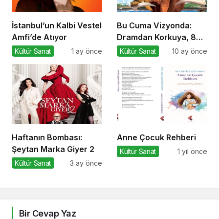
İstanbul’un Kalbi Vestel
Bu Cuma Vizyonda:
Amfi’de Atıyor
Dramdan Korkuya, 8
Yeni Film
Kültür Sanat
1 ay önce
Kültür Sanat
10 ay önce
Sinemaseverlerle
Buluşuyor!
Haftanın Bombası:
Anne Çocuk Rehberi
Şeytan Marka Giyer 2
Kültür Sanat
1 yıl önce
Kültür Sanat
3 ay önce
Bir Cevap Yaz