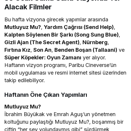
Alacak Filmler
Bu hafta vizyona girecek yapımlar arasında
Mutluyuz Mu?
,
Yardım Çağrısı (Send Help)
,
Kalpten Söylenen Bir Şarkı (Song Sung Blue)
,
Gizli Ajan (The Secret Agent)
,
Nürnberg
,
Fırtına Kız
,
Son An
,
Benden Boşan (Tallaani)
ve
Süper Köpekler: Oyun Zamanı
yer alıyor.
Haftanın vizyon programı, Paribu Cineverse’ün
mobil uygulaması ve resmi internet sitesi üzerinden
takip edilebiliyor.
Haftanın Öne Çıkan Yapımları
Mutluyuz Mu?
İbrahim Büyükak ve Emrah Aguş’un yönetmen
koltuğunu paylaştığı Mutluyuz Mu?, boşanmış bir
çiftin “her şey yolundaymış gibi” sürdürmek