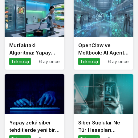
Mutfaktaki
OpenClaw ve
Algoritma: Yapay
Moltbook: AI Agent
Zeka Gastronomiyi
Ekonomisinin İlk
Teknoloji
6 ay önce
Teknoloji
6 ay önce
Nasıl Yeniden
Altyapıları
Programlıyor?
Yapay zekâ siber
Siber Suçlular Ne
tehditlerde yeni bir
Tür Hesapları
dönemi başlatıyor
Hedefliyor?