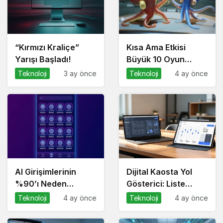
“Kırmızı Kraliçe”
Kısa Ama Etkisi
Yarışı Başladı!
Büyük 10 Oyun
Önerisi
Teknoloji
3 ay önce
Teknoloji
4 ay önce
AI Girişimlerinin
Dijital Kaosta Yol
%90’ı Neden
Gösterici: Liste
‘Wrapper’ Kalıyor?
Kültürü ve İnteraktif
Teknoloji
4 ay önce
Teknoloji
4 ay önce
Çözümlerin Geleceği