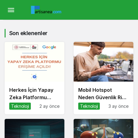
Son eklenenler
Herkes İçin Yapay
Mobil Hotspot
Zeka Platformu
Neden Güvenlik Riski
Nedir? Nasıl
Taşıyor?
Teknoloji
2 ay önce
Teknoloji
3 ay önce
Kullanılır?