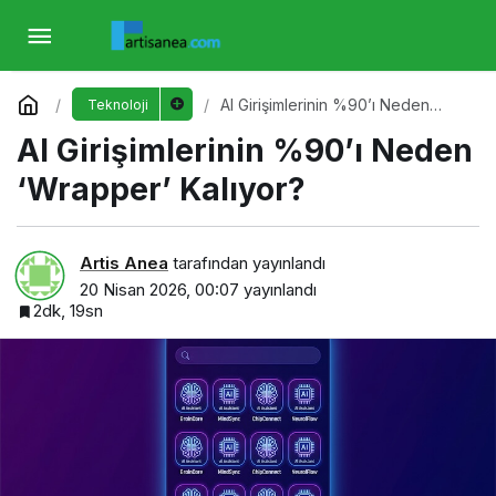
AI Girişimlerinin %90’ı Neden ‘Wrapper’
Kalıyor?
Yorum Yap
AI Girişimlerinin %90’ı Neden
Teknoloji
‘Wrapper’ Kalıyor?
AI Girişimlerinin %90’ı Neden
‘Wrapper’ Kalıyor?
Artis Anea
tarafından yayınlandı
20 Nisan 2026, 00:07
yayınlandı
2dk, 19sn