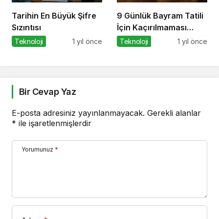
Tarihin En Büyük Şifre
9 Günlük Bayram Tatili
Sızıntısı
İçin Kaçırılmaması
Gereken 8 Oyun
Teknoloji
1 yıl önce
Teknoloji
1 yıl önce
Bir Cevap Yaz
E-posta adresiniz yayınlanmayacak.
Gerekli alanlar
*
ile işaretlenmişlerdir
Yorumunuz
*