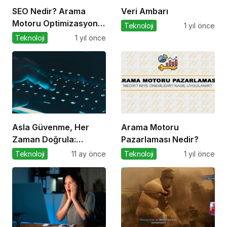
SEO Nedir? Arama
Veri Ambarı
Motoru Optimizasyonu
Teknoloji
1 yıl önce
Nasıl Yapılır?
Teknoloji
1 yıl önce
Asla Güvenme, Her
Arama Motoru
Zaman Doğrula:
Pazarlaması Nedir?
Şirketler İçin Parola
Teknoloji
11 ay önce
Teknoloji
1 yıl önce
Güvenliği Alarmı