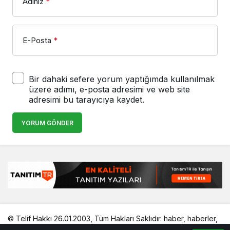
Adınız
*
E-Posta
*
Bir dahaki sefere yorum yaptığımda kullanılmak
üzere adımı, e-posta adresimi ve web site
adresimi bu tarayıcıya kaydet.
YORUM GÖNDER
© Telif Hakkı 26.01.2003, Tüm Hakları Saklıdır.
haber
,
haberler
,
gezilecek yerler
,
en iyiler listesi
,
bihaber
,
startup
,
sağlıklı
,