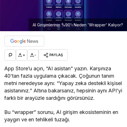
AI Girişimlerinin %90'ı Neden 'Wrapper' Kalıyor?
+
-
PAYLAŞ
App Store’u açın, “AI asistan” yazın. Karşınıza
40’tan fazla uygulama çıkacak. Çoğunun tanım
metni neredeyse aynı: “Yapay zeka destekli kişisel
asistanınız.” Altına bakarsanız, hepsinin aynı API’yi
farklı bir arayüzle sardığını görürsünüz.
Bu “wrapper” sorunu, AI girişim ekosisteminin en
yaygın ve en tehlikeli tuzağı.