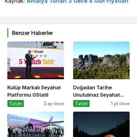
Kaynak:
Antalya Turları 3 Gece 4 Gün Fiyatları
Benzer Haberler
Kulüp Markalı Seyahat
Doğadan Tarihe
Platformu GStatil
Unutulmaz Seyahat
Önerileri
Turizm
2 ay önce
Turizm
1 yıl önce