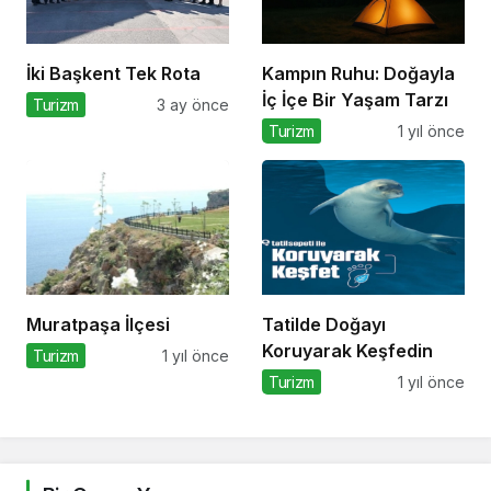
İki Başkent Tek Rota
Kampın Ruhu: Doğayla
İç İçe Bir Yaşam Tarzı
Turizm
3 ay önce
Turizm
1 yıl önce
Muratpaşa İlçesi
Tatilde Doğayı
Koruyarak Keşfedin
Turizm
1 yıl önce
Turizm
1 yıl önce