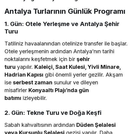
Antalya Turlarının Günlük Programı
1. Gün: Otele Yerleşme ve Antalya Şehir
Turu
Tatiliniz havaalanından otelinize transfer ile başlar.
Otele yerleşmenin ardından Antalya’nın tarihi
noktalarını keşfetmek için bir
şehir
turu
yapılır.
Kaleiçi, Saat Kulesi, Yivli Minare,
Hadrian Kapısı
gibi önemli yerler gezilir. Akşam
ise
serbest zaman
sunulur ve dileyen
misafirler
Konyaaltı Plajı’nda gün
batımı
izleyebilir.
2. Gün: Tekne Turu ve Doğa Keşfi
Sabah kahvaltısının ardından
Düden Şelalesi
veya Kurşunlu Şelalesi
gezisi yapılır. Daha