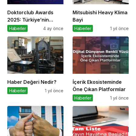
Doktorclub Awards
Mitsubishi Heavy Klima
2025: Türkiye’nin
Bayi
Sağlık Ödülleri 9. Kez
Haberler
4 ay önce
Haberler
1 yıl önce
Sahiplerini Buluyor
Haber Değeri Nedir?
İçerik Ekosisteminde
Öne Çıkan Platformlar
Haberler
1 yıl önce
Haberler
1 yıl önce