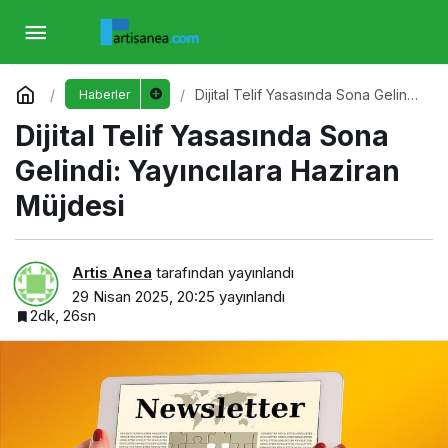
Dijital Telif Yasasında Sona Gelindi:
Yayıncılara Haziran Müjdesi
Yorum Yap
Dijital Telif Yasasında Sona Gelindi:
Haberler
Yayıncılara Haziran Müjdesi
Dijital Telif Yasasında Sona
Gelindi: Yayıncılara Haziran
Müjdesi
Artis Anea
tarafından yayınlandı
29 Nisan 2025, 20:25
yayınlandı
2dk, 26sn