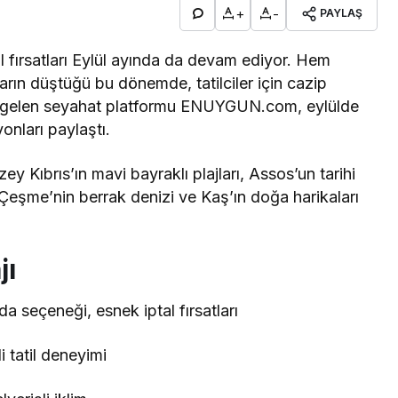
+
-
PAYLAŞ
il fırsatları Eylül ayında da devam ediyor. Hem
ların düştüğü bu dönemde, tatilciler için cazip
de gelen seyahat platformu ENUYGUN.com, eylülde
yonları paylaştı.
y Kıbrıs’ın mavi bayraklı plajları, Assos’un tarihi
, Çeşme’nin berrak denizi ve Kaş’ın doğa harikaları
jı
a seçeneği, esnek iptal fırsatları
i tatil deneyimi