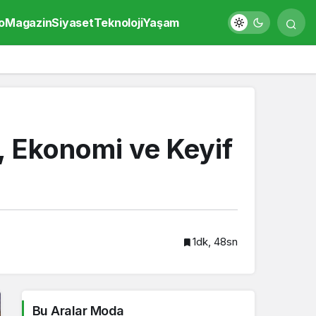
o
Magazin
Siyaset
Teknoloji
Yaşam
k, Ekonomi ve Keyif
1dk, 48sn
Bu Aralar Moda