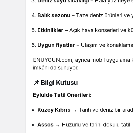
Deniz suyu sıcaklığı
– Hâlâ yüzmeye elv
Balık sezonu
– Taze deniz ürünleri ve y
Etkinlikler
– Açık hava konserleri ve kül
Uygun fiyatlar
– Ulaşım ve konaklamad
ENUYGUN.com, ayrıca mobil uygulama kull
imkânı da sunuyor.
📌 Bilgi Kutusu
Eylülde Tatil Önerileri:
Kuzey Kıbrıs
→ Tarih ve deniz bir ara
Assos
→ Huzurlu ve tarihi dokulu tatil