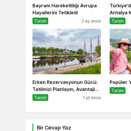
Bayram Hareketliliği Avrupa
Türkiye’d
Hayallerini Tetikledi
Antalya 
Turizm
2 ay önce
Turizm
Erken Rezervasyonun Gücü:
Popüler Yu
Tatilinizi Planlayın, Avantajları
Turizm
Yakalayın!
Turizm
1 yıl önce
Bir Cevap Yaz