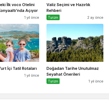
eki İlk voco Otelini
Valiz Seçimi ve Hazırlık
Konyaaltı’nda Açıyor
Rehberi
1 yıl önce
Turizm
2 ay önce
rt İçi Tatil Rotaları
Doğadan Tarihe Unutulmaz
Seyahat Önerileri
1 yıl önce
Turizm
1 yıl önce