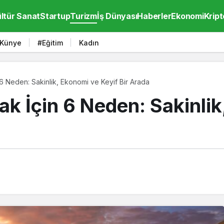
ltür Sanat
Startup
Turizm
İş Dünyası
Haberler
Ekonomi
Kript
Künye
#Eğitim
Kadın
 6 Neden: Sakinlik, Ekonomi ve Keyif Bir Arada
ak İçin 6 Neden: Sakinli