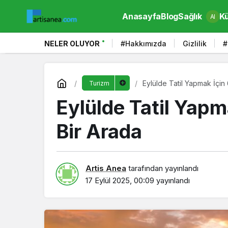
Anasayfa
Blog
Sağlık
Kü
AI
NELER OLUYOR
#Hakkımızda
Gizlilik
#
Eylülde Tatil Yapmak İçin
Turizm
Eylülde Tatil Yapm
Bir Arada
Artis Anea
tarafından yayınlandı
17 Eylül 2025, 00:09
yayınlandı