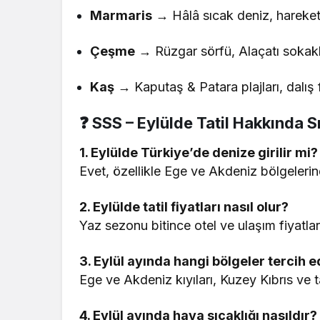
Marmaris
→ Hâlâ sıcak deniz, hareketli
Çeşme
→ Rüzgar sörfü, Alaçatı sokakl
Kaş
→ Kaputaş & Patara plajları, dalış f
❓ SSS – Eylülde Tatil Hakkında S
1. Eylülde Türkiye’de denize girilir mi?
Evet, özellikle Ege ve Akdeniz bölgelerin
2. Eylülde tatil fiyatları nasıl olur?
Yaz sezonu bitince otel ve ulaşım fiyatla
3. Eylül ayında hangi bölgeler tercih e
Ege ve Akdeniz kıyıları, Kuzey Kıbrıs ve ta
4. Eylül ayında hava sıcaklığı nasıldır?