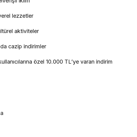
erişli iklim
erel lezzetler
türel aktiviteler
a cazip indirimler
anıcılarına özel 10.000 TL’ye varan indirim
da