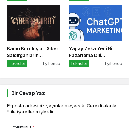
Kamu Kuruluşları Siber
Yapay Zeka Yeni Bir
Saldırganların
Pazarlama Dili
Hedefinde
Konuşuyor:
Teknoloji
1 yıl önce
Teknoloji
1 yıl önce
ChatGPT’nin
Güncellemeleri ve
Markalara Yönelik
Fırsatlar
Bir Cevap Yaz
E-posta adresiniz yayınlanmayacak.
Gerekli alanlar
*
ile işaretlenmişlerdir
Yorumunuz
*