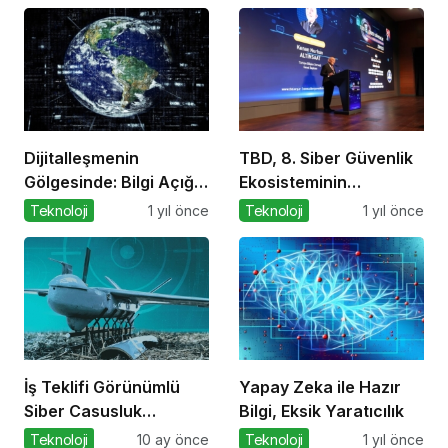
Dijitalleşmenin
TBD, 8. Siber Güvenlik
Gölgesinde: Bilgi Açığı
Ekosisteminin
Büyüyor mu?
Geliştirilmesi Zirvesi’ni
Teknoloji
1 yıl önce
Teknoloji
1 yıl önce
Gerçekleştirdi
İş Teklifi Görünümlü
Yapay Zeka ile Hazır
Siber Casusluk
Bilgi, Eksik Yaratıcılık
Operasyonu
Teknoloji
10 ay önce
Teknoloji
1 yıl önce