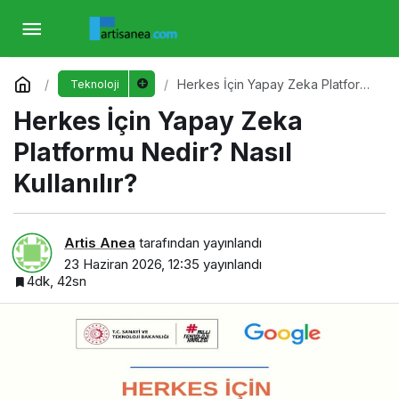
Herkes İçin Yapay Zeka Platformu Nedir?
Nasıl Kullanılır?
Yorum Yap
Herkes İçin Yapay Zeka Platformu
Teknoloji
Nedir? Nasıl Kullanılır?
Herkes İçin Yapay Zeka
Platformu Nedir? Nasıl
Kullanılır?
Artis Anea
tarafından yayınlandı
23 Haziran 2026, 12:35
yayınlandı
4dk, 42sn