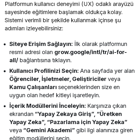
Platformun kullanıcı deneyimi (UX) odaklı arayüzü
sayesinde eğitimlere başlamak oldukça kolay.
Sistemi verimli bir şekilde kullanmak içinse şu
adımları izleyebilirsiniz:
Siteye Erişim Sağlayın:
İlk olarak platformun
resmi adresi olan
grow.google/intl/tr/ai-for-
all/
bağlantısına tıklayın.
Kullanıcı Profilinizi Seçin:
Ana sayfada yer alan
Öğrenciler, İşletmeler, Geliştiriciler
veya
Kamu Çalışanları
seçeneklerinden size en
uygun olan hedef kitleyi işaretleyin.
İçerik Modüllerini İnceleyin:
Karşınıza çıkan
ekrandan
“Yapay Zekaya Giriş”, “Üretken
Yapay Zeka”, “Pazarlama için Yapay Zeka”
veya
“Gemini Akademi”
gibi ilgi alanınıza giren
eğitim modüllerini seçin.