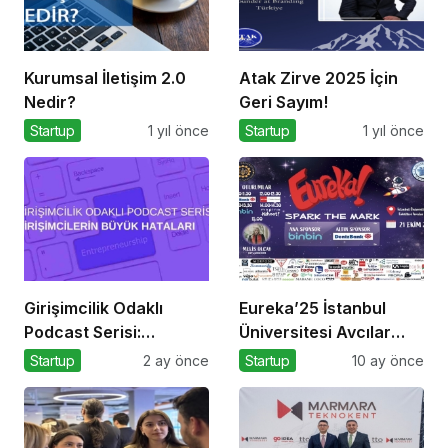
Kurumsal İletişim 2.0
Atak Zirve 2025 İçin
Nedir?
Geri Sayım!
Startup
1 yıl önce
Startup
1 yıl önce
Girişimcilik Odaklı
Eureka’25 İstanbul
Podcast Serisi:
Üniversitesi Avcılar
Girişimcilerin Büyük
Kampüsü İşletme
Startup
2 ay önce
Startup
10 ay önce
Hataları
Fakültesinde