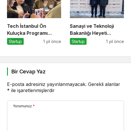
Tech İstanbul Ön
Sanayi ve Teknoloji
Kuluçka Programı
Bakanlığı Heyeti
Başvuruları Devam
Marmara Teknokent’i
Startup
1 yıl önce
Startup
1 yıl önce
Ediyor
Ziyaret Etti!
Bir Cevap Yaz
E-posta adresiniz yayınlanmayacak.
Gerekli alanlar
*
ile işaretlenmişlerdir
Yorumunuz
*