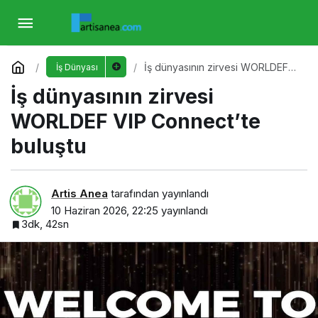
İş dünyasının zirvesi WORLDEF VIP
Connect’te buluştu
Yorum Yap
İş dünyasının zirvesi WORLDEF
İş Dünyası
VIP Connect’te buluştu
İş dünyasının zirvesi
WORLDEF VIP Connect’te
buluştu
Artis Anea
tarafından yayınlandı
10 Haziran 2026, 22:25
yayınlandı
3dk, 42sn