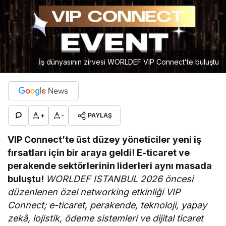
İş dünyasının zirvesi WORLDEF VIP Connect’te buluştu
+
-
PAYLAŞ
VIP Connect’te üst düzey yöneticiler yeni iş
fırsatları için bir araya geldi!
E-ticaret ve
perakende sektörlerinin liderleri aynı masada
buluştu!
WORLDEF ISTANBUL 2026 öncesi
düzenlenen özel networking etkinliği VIP
Connect; e-ticaret, perakende, teknoloji, yapay
zekâ, lojistik, ödeme sistemleri ve dijital ticaret