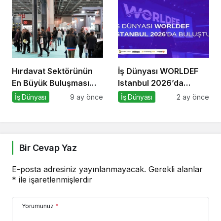
Öneri
Hırdavat Sektörünün
İş Dünyası WORLDEF
En Büyük Buluşması
Istanbul 2026’da
İçin İstanbul Hazır!
Buluştu
İş Dünyası
9 ay önce
İş Dünyası
2 ay önce
Bir Cevap Yaz
E-posta adresiniz yayınlanmayacak.
Gerekli alanlar
*
ile işaretlenmişlerdir
Yorumunuz
*