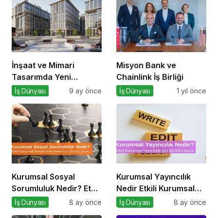
İnşaat ve Mimari
Misyon Bank ve
Tasarımda Yeni
Chainlink İş Birliği
Standartlar Belirliyor
İş Dünyası
9 ay önce
İş Dünyası
1 yıl önce
Kurumsal Sosyal
Kurumsal Yayıncılık
Sorumluluk Nedir? Etkili
Nedir Etkili Kurumsal
Kurumsal Sosyal
Yayıncılık İçin 10 Altın
İş Dünyası
8 ay önce
İş Dünyası
8 ay önce
Sorumluluk İçin 10 Altın
Öneri