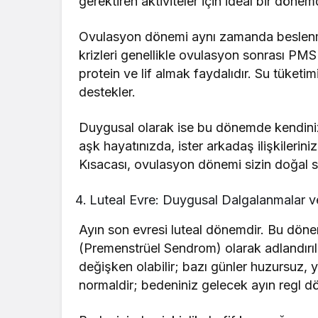
gerektiren aktiviteler için ideal bir dönemd
Ovulasyon dönemi aynı zamanda beslenme f
krizleri genellikle ovulasyon sonrası PM
protein ve lif almak faydalıdır. Su tüketim
destekler.
Duygusal olarak ise bu dönemde kendinizi 
aşk hayatınızda, ister arkadaş ilişkilerin
Kısacası, ovulasyon dönemi sizin doğal sp
Luteal Evre: Duygusal Dalgalanmalar ve
Ayın son evresi luteal dönemdir. Bu dön
(Premenstrüel Sendrom) olarak adlandırıl
değişken olabilir; bazı günler huzursuz,
normaldir; bedeniniz gelecek ayın regl d