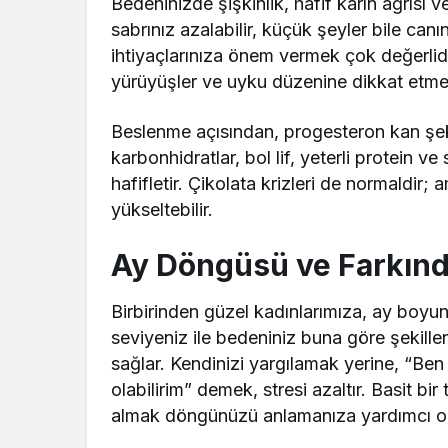
Bedeninizde şişkinlik, hafif karın ağrısı 
sabrınız azalabilir, küçük şeyler bile canı
ihtiyaçlarınıza önem vermek çok değerlidir
yürüyüşler ve uyku düzenine dikkat etmek
Beslenme açısından, progesteron kan şek
karbonhidratlar, bol lif, yeterli protein ve 
hafifletir. Çikolata krizleri de normaldir; 
yükseltebilir.
Ay Döngüsü ve Farkınd
Birbirinden güzel kadınlarımıza, ay boyunc
seviyeniz ile bedeniniz buna göre şekille
sağlar. Kendinizi yargılamak yerine, “Be
olabilirim” demek, stresi azaltır. Basit b
almak döngünüzü anlamanıza yardımcı ol