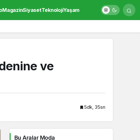
o
Magazin
Siyaset
Teknoloji
Yaşam
denine ve
5dk, 35sn
Bu Aralar Moda