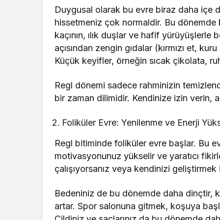
Duygusal olarak bu evre biraz daha içe 
hissetmeniz çok normaldir. Bu dönemde k
kaçının, ılık duşlar ve hafif yürüyüşlerle
açısından zengin gıdalar (kırmızı et, kuru 
Küçük keyifler, örneğin sıcak çikolata, ruh h
Regl dönemi sadece rahminizin temizlend
bir zaman dilimidir. Kendinize izin verin,
Foliküler Evre: Yenilenme ve Enerji Yüks
Regl bitiminde foliküler evre başlar. Bu ev
motivasyonunuz yükselir ve yaratıcı fikirl
çalışıyorsanız veya kendinizi geliştirmek 
Bedeniniz de bu dönemde daha dinçtir, kas
artar. Spor salonuna gitmek, koşuya baş
Cildiniz ve saçlarınız da bu dönemde daha