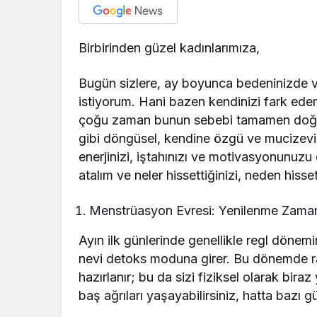
Birbirinden güzel kadınlarımıza,
Bugün sizlere, ay boyunca bedeninizde 
istiyorum. Hani bazen kendinizi fark edem
çoğu zaman bunun sebebi tamamen doğal ve
gibi döngüsel, kendine özgü ve mucizevi bi
enerjinizi, iştahınızı ve motivasyonunuzu e
atalım ve neler hissettiğinizi, neden hisset
Menstrüasyon Evresi: Yenilenme Zamanı
Ayın ilk günlerinde genellikle regl dönem
nevi detoks moduna girer. Bu dönemde r
hazırlanır; bu da sizi fiziksel olarak biraz 
baş ağrıları yaşayabilirsiniz, hatta bazı g