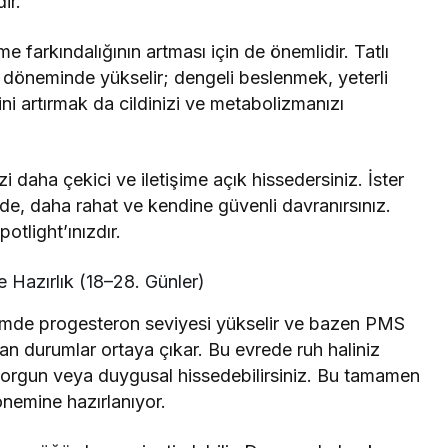
ir.
arkındalığının artması için de önemlidir. Tatlı
S döneminde yükselir; dengeli beslenmek, yeterli
ini artırmak da cildinizi ve metabolizmanızı
daha çekici ve iletişime açık hissedersiniz. İster
izde, daha rahat ve kendine güvenli davranırsınız.
otlight’ınızdır.
 Hazırlık (18–28. Günler)
emde progesteron seviyesi yükselir ve bazen PMS
an durumlar ortaya çıkar. Bu evrede ruh haliniz
 yorgun veya duygusal hissedebilirsiniz. Bu tamamen
önemine hazırlanıyor.