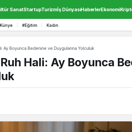
ltür Sanat
Startup
Turizm
İş Dünyası
Haberler
Ekonomi
Kript
Künye
#Eğitim
Kadın
i: Ay Boyunca Bedenine ve Duygularına Yolculuk
Ruh Hali: Ay Boyunca Be
luk