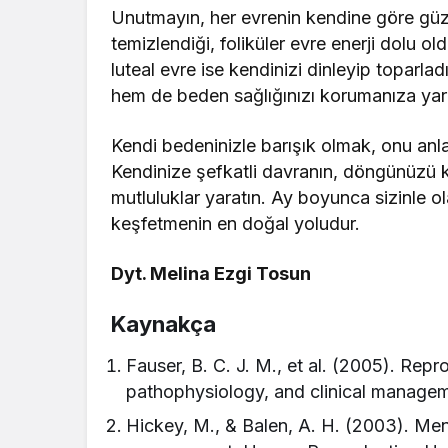
Unutmayın, her evrenin kendine göre güze
temizlendiği, foliküler evre enerji dolu o
luteal evre ise kendinizi dinleyip toparla
hem de beden sağlığınızı korumanıza yard
Kendi bedeninizle barışık olmak, onu anl
Kendinize şefkatli davranın, döngünüzü 
mutluluklar yaratın. Ay boyunca sizinle o
keşfetmenin en doğal yoludur.
Dyt. Melina Ezgi Tosun
Kaynakça
Fauser, B. C. J. M., et al. (2005). Rep
pathophysiology, and clinical managem
Hickey, M., & Balen, A. H. (2003). Men