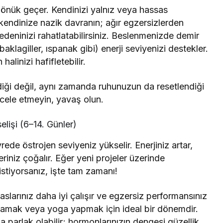
dönük geçer. Kendinizi yalnız veya hassas
endinize nazik davranın; ağır egzersizlerden
 bedeninizi rahatlatabilirsiniz. Beslenmenizde demir
baklagiller, ıspanak gibi) enerji seviyenizi destekler.
alinizi hafifletebilir.
iği değil, aynı zamanda ruhunuzun da resetlendiği
 acele etmeyin, yavaş olun.
elişi (6–14. Günler)
rede östrojen seviyeniz yükselir. Enerjiniz artar,
eriniz çoğalır. Eğer yeni projeler üzerinde
istiyorsanız, işte tam zamanı!
larınız daha iyi çalışır ve egzersiz performansınız
lamak veya yoga yapmak için ideal bir dönemdir.
 parlak olabilir; hormonlarınızın dengesi güzellik