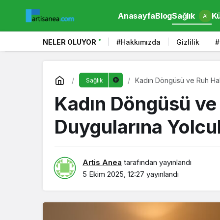
Anasayfa
Blog
Sağlık
Kü
AI
NELER OLUYOR
#Hakkımızda
Gizlilik
#
Kadın Döngüsü ve Ruh Hal
Sağlık
Kadın Döngüsü ve 
Duygularına Yolcu
Artis Anea
tarafından yayınlandı
5 Ekim 2025, 12:27
yayınlandı