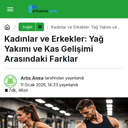
Kadınlar ve Erkekler: Yağ Yakımı ve Kas
Gelişimi Arasındaki Farklar
Yorum Yap
Kadınlar ve Erkekler: Yağ Yakımı ve
Sağlık
Kas Gelişimi Arasındaki Farklar
Kadınlar ve Erkekler: Yağ
Yakımı ve Kas Gelişimi
Arasındaki Farklar
Artis Anea
tarafından yayınlandı
11 Ocak 2026, 14:33
yayınlandı
7dk, 46sn