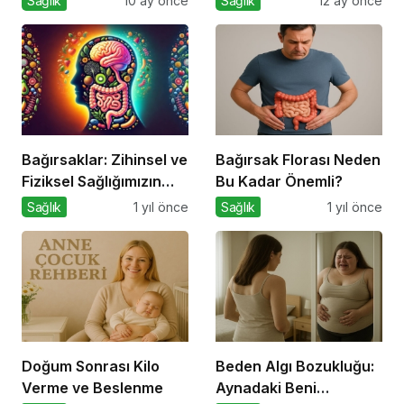
Sağlık
10 ay önce
Sağlık
12 ay önce
Bağırsaklar: Zihinsel ve
Bağırsak Florası Neden
Fiziksel Sağlığımızın
Bu Kadar Önemli?
Gizli Yöneticisi!
Sağlık
1 yıl önce
Sağlık
1 yıl önce
Doğum Sonrası Kilo
Beden Algı Bozukluğu:
Verme ve Beslenme
Aynadaki Beni