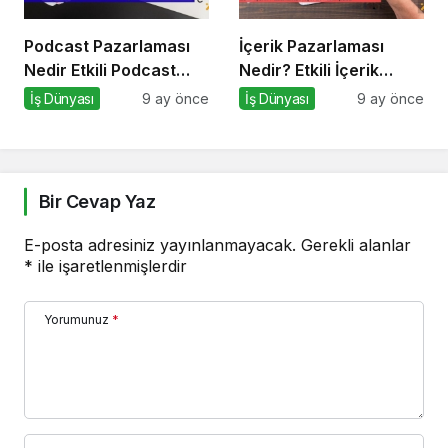
Podcast Pazarlaması
İçerik Pazarlaması
Nedir Etkili Podcast
Nedir? Etkili İçerik
Pazarlaması için 10
Pazarlaması İçin 10
İş Dünyası
9 ay önce
İş Dünyası
9 ay önce
Altın İpucu
Altın İpucu
Bir Cevap Yaz
E-posta adresiniz yayınlanmayacak.
Gerekli alanlar
*
ile işaretlenmişlerdir
Yorumunuz
*