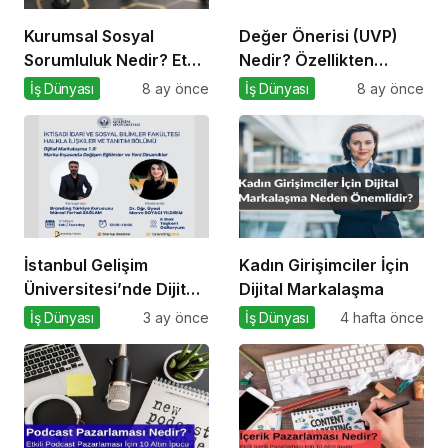
Kurumsal Sosyal
Değer Önerisi (UVP)
Sorumluluk Nedir? Etkili
Nedir? Özellikten
Kurumsal Sosyal
Faydaya Geçiş
İş Dünyası
8 ay önce
İş Dünyası
8 ay önce
Sorumluluk İçin 10 Altın
Öneri
İstanbul Gelişim
Kadın Girişimciler İçin
Üniversitesi’nde Dijital
Dijital Markalaşma
Markalaşma 1.0
İş Dünyası
3 ay önce
İş Dünyası
4 hafta önce
Etkinliği Düzenlenecek