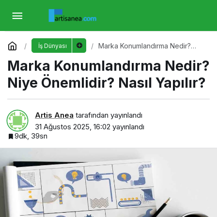
Marka Konumlandırma Nedir? Niye
Önemlidir? Nasıl Yapılır?
Yorum Yap
Marka Konumlandırma Nedir?
İş Dünyası
Niye Önemlidir? Nasıl Yapılır?
Marka Konumlandırma Nedir?
Niye Önemlidir? Nasıl Yapılır?
Artis Anea
tarafından yayınlandı
31 Ağustos 2025, 16:02
yayınlandı
9dk, 39sn