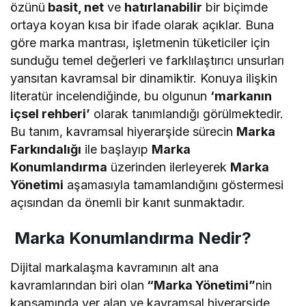
özünü
basit, net
ve
hatırlanabilir
bir biçimde
ortaya koyan kısa bir ifade olarak açıklar. Buna
göre marka mantrası, işletmenin tüketiciler için
sunduğu temel değerleri ve farklılaştırıcı unsurları
yansıtan kavramsal bir dinamiktir. Konuya ilişkin
literatür incelendiğinde, bu olgunun
‘markanın
içsel rehberi’
olarak tanımlandığı görülmektedir.
Bu tanım, kavramsal hiyerarşide sürecin
Marka
Farkındalığı
ile başlayıp
Marka
Konumlandırma
üzerinden ilerleyerek
Marka
Yönetimi
aşamasıyla tamamlandığını göstermesi
açısından da önemli bir kanıt sunmaktadır.
Marka Konumlandırma Nedir?
Dijital markalaşma kavramının alt ana
kavramlarından biri olan
“Marka Yönetimi”
nin
kapsamında yer alan ve kavramsal hiyerarşide