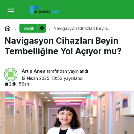
Navigasyon Cihazları Beyin Tembelliğine Yol
Açıyor mu?
Yorum Yap
Navigasyon Cihazları Beyin
Sağlık
Tembelliğine Yol Açıyor mu?
Navigasyon Cihazları Beyin
Tembelliğine Yol Açıyor mu?
Artis Anea
tarafından yayınlandı
12 Nisan 2025, 13:53
yayınlandı
2dk, 56sn