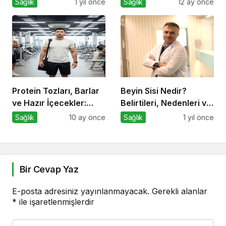
Sağlık
1 yıl önce
Sağlık
12 ay önce
Diyetlerin Rolü
Bilimsel Gerçekler
Protein Tozları, Barlar
Beyin Sisi Nedir?
ve Hazır İçecekler:
Belirtileri, Nedenleri ve
Sporda Takviye mi,
Korunma Yolları
Sağlık
10 ay önce
Sağlık
1 yıl önce
Tuzak mı?
Bir Cevap Yaz
E-posta adresiniz yayınlanmayacak.
Gerekli alanlar
*
ile işaretlenmişlerdir