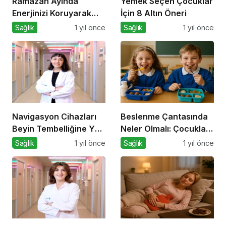
Ramazan Ayında
Yemek Seçen Çocuklar
Enerjinizi Koruyarak
İçin 8 Altın Öneri
Oruç Tutmanın Püf
Sağlık
1 yıl önce
Sağlık
1 yıl önce
Noktaları
Navigasyon Cihazları
Beslenme Çantasında
Beyin Tembelliğine Yol
Neler Olmalı: Çocuklar
Açıyor mu?
İçin Lezzetli ve Dengeli
Sağlık
1 yıl önce
Sağlık
1 yıl önce
Alternatifler