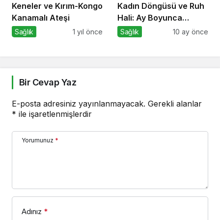
Keneler ve Kırım-Kongo
Kadın Döngüsü ve Ruh
Kanamalı Ateşi
Hali: Ay Boyunca
Bedenine ve
Sağlık
1 yıl önce
Sağlık
10 ay önce
Duygularına Yolculuk
Bir Cevap Yaz
E-posta adresiniz yayınlanmayacak.
Gerekli alanlar
*
ile işaretlenmişlerdir
Yorumunuz
*
Adınız
*