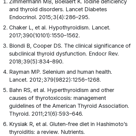
Zimmermann MB, Boelaert K. Iodine deficiency
and thyroid disorders. Lancet Diabetes
Endocrinol. 2015;3(4):286–295.
Chaker L, et al. Hypothyroidism. Lancet.
2017;390(10101):1550–1562.
Biondi B, Cooper DS. The clinical significance of
subclinical thyroid dysfunction. Endocr Rev.
2018;39(5):834–890.
Rayman MP. Selenium and human health.
Lancet. 2012;379(9822):1256–1268.
Bahn RS, et al. Hyperthyroidism and other
causes of thyrotoxicosis: management
guidelines of the American Thyroid Association.
Thyroid. 2011;21(6):593–646.
Krysiak R, et al. Gluten-free diet in Hashimoto’s
thyroiditis: a review. Nutrients.