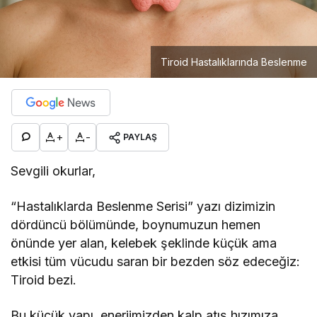
Tiroid Hastalıklarında Beslenme
+
-
PAYLAŞ
Sevgili okurlar,
“Hastalıklarda Beslenme Serisi” yazı dizimizin
dördüncü bölümünde, boynumuzun hemen
önünde yer alan, kelebek şeklinde küçük ama
etkisi tüm vücudu saran bir bezden söz edeceğiz:
Tiroid bezi.
Bu küçük yapı, enerjimizden kalp atış hızımıza,