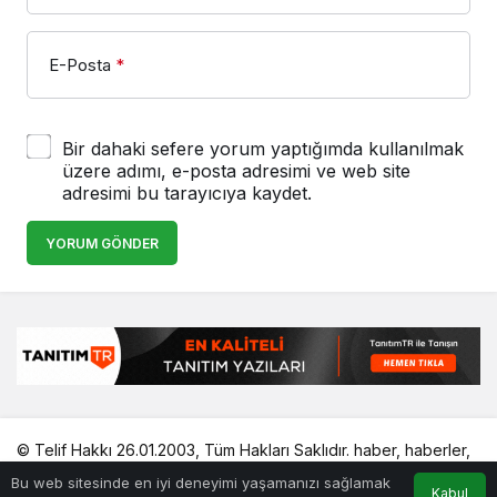
E-Posta
*
Bir dahaki sefere yorum yaptığımda kullanılmak
üzere adımı, e-posta adresimi ve web site
adresimi bu tarayıcıya kaydet.
YORUM GÖNDER
© Telif Hakkı 26.01.2003, Tüm Hakları Saklıdır.
haber
,
haberler
,
gezilecek yerler
,
en iyiler listesi
,
bihaber
,
startup
,
sağlıklı
,
Bu web sitesinde en iyi deneyimi yaşamanızı sağlamak
eshaber
,
kadın
,
habertr
Kabul