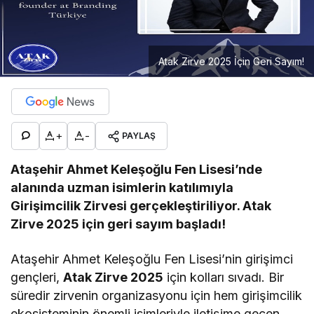
Atak Zirve 2025 İçin Geri Sayım!
+
-
PAYLAŞ
Ataşehir Ahmet Keleşoğlu Fen Lisesi’nde
alanında uzman isimlerin katılımıyla
Girişimcilik Zirvesi gerçekleştiriliyor. Atak
Zirve 2025 için geri sayım başladı!
Ataşehir Ahmet Keleşoğlu Fen Lisesi’nin girişimci
gençleri,
Atak Zirve 2025
için kolları sıvadı. Bir
süredir zirvenin organizasyonu için hem girişimcilik
ekosisteminin önemli isimleriyle iletişime geçen