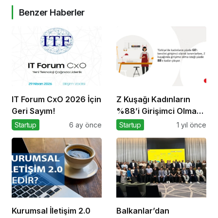
Benzer Haberler
IT Forum CxO 2026 İçin
Z Kuşağı Kadınların
Geri Sayım!
%88’i Girişimci Olmak
İstiyor
Startup
6 ay önce
Startup
1 yıl önce
Kurumsal İletişim 2.0
Balkanlar’dan