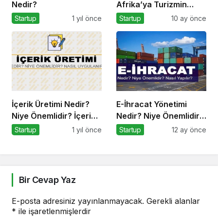
Nedir?
Afrika’ya Turizmin
Nabzı Uzakrota
Startup
1 yıl önce
Startup
10 ay önce
Dubai’de Attı
İçerik Üretimi Nedir?
E-İhracat Yönetimi
Niye Önemlidir? İçerik
Nedir? Niye Önemlidir?
Üretimi Nasıl Yapılır?
Nasıl Yapılır?
Startup
1 yıl önce
Startup
12 ay önce
Bir Cevap Yaz
E-posta adresiniz yayınlanmayacak.
Gerekli alanlar
*
ile işaretlenmişlerdir