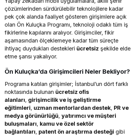
Yapay zekâdan mobil uygulamalara, akıllı şehir
çözümlerinden sürdürülebilir teknolojilere kadar
pek çok alanda faaliyet gösteren girişimlere açık
olan Ön Kuluçka Programı, teknoloji odaklı tüm iş
fikirlerine kapılarını aralıyor. Girişimciler, fikir
aşamasından ölçeklemeye kadar tüm süreçte
ihtiyaç duydukları destekleri
ücretsiz
şekilde elde
etme şansı yakalıyor.
Ön Kuluçka’da Girişimcileri Neler Bekliyor?
Programa katılan girişimler; İstanbul’un dört farklı
noktasında bulunan
ücretsiz ofis
alanları
,
girişimcilik ve iş geliştirme
eğitimleri
,
uzman mentorlardan destek
,
PR ve
medya görünürlüğü
,
yatırımcı ve müşteri
buluşmaları
,
kamu ve özel sektör
bağlantıları
,
patent ön araştırma desteği
gibi