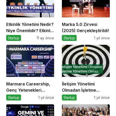
Etkinlik Yönetimi Nedir?
Marka 5.0 Zirvesi
Niye Önemlidir? Etkinlik
(2025) Gerçekleştirildi!
Yönetimi Nasıl Yapılır?
Startup
11 ay önce
Startup
1 yıl önce
Marmara Careership,
İletişim Yönetimi
Genç Yetenekleri
Olmadan İşletme
Geleceğin İş
Yönetimi Olmaz
Startup
1 yıl önce
Startup
1 yıl önce
Dünyasıyla
Buluşturuyor!