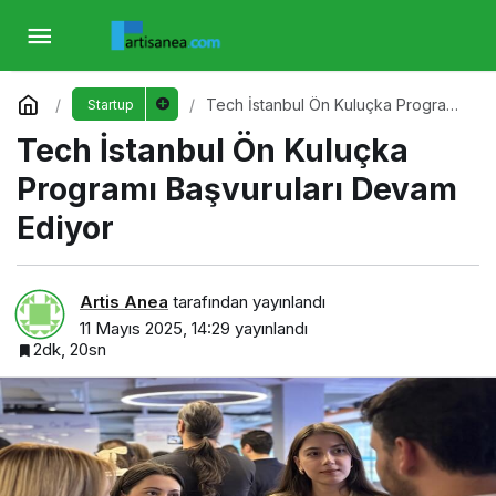
Tech İstanbul Ön Kuluçka Programı
Başvuruları Devam Ediyor
Yorum Yap
Tech İstanbul Ön Kuluçka Programı
Startup
Başvuruları Devam Ediyor
Tech İstanbul Ön Kuluçka
Programı Başvuruları Devam
Ediyor
Artis Anea
tarafından yayınlandı
11 Mayıs 2025, 14:29
yayınlandı
2dk, 20sn