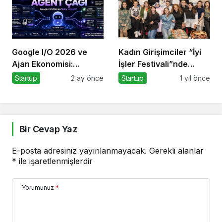
Google I/O 2026 ve
Kadın Girişimciler “İyi
Ajan Ekonomisi:
İşler Festivali”nde
Girişimcinin Yeni Rakibi
Buluştu
Startup
2 ay önce
Startup
1 yıl önce
Arama Kutusu
Bir Cevap Yaz
E-posta adresiniz yayınlanmayacak.
Gerekli alanlar
*
ile işaretlenmişlerdir
Yorumunuz
*