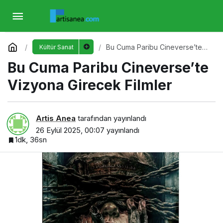
Bu Cuma Paribu Cineverse’te Vizyona
Girecek Filmler
Yorum Yap
Bu Cuma Paribu Cineverse’te
Kültür Sanat
Vizyona Girecek Filmler
Bu Cuma Paribu Cineverse’te
Vizyona Girecek Filmler
Artis Anea
tarafından yayınlandı
26 Eylül 2025, 00:07
yayınlandı
1dk, 36sn