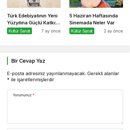
Türk Edebiyatının Yeni
5 Haziran Haftasında
Yüzyılına Güçlü Katkı:
Sinemada Neler Var
“100 Yazar 100 Yeni
Kültür Sanat
7 ay önce
Kültür Sanat
2 ay önce
Eser” Projesi Ödül
Gecesi
Bir Cevap Yaz
E-posta adresiniz yayınlanmayacak.
Gerekli alanlar
*
ile işaretlenmişlerdir
Yorumunuz
*