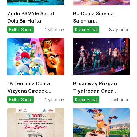
Zorlu PSM’de Sanat
Bu Cuma Sinema
Dolu Bir Hafta
Salonları
Hareketleniyor: 26
Kültür Sanat
1 yıl önce
Kültür Sanat
8 ay önce
Aralık Vizyondaki
Filmler Açıklandı
18 Temmuz Cuma
Broadway Rüzgarı
Vizyona Girecek
Tiyatrodan Caza
Filmler Belli Oldu
Dopdolu Bir Program
Kültür Sanat
1 yıl önce
Kültür Sanat
1 yıl önce