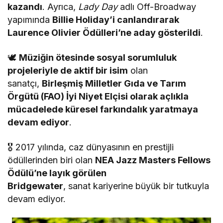
kazandı
. Ayrıca,
Lady Day
adlı Off-Broadway
yapımında
Billie Holiday’i canlandırarak
Laurence Olivier Ödülleri’ne aday gösterildi
.
🕊
Müziğin ötesinde sosyal sorumluluk
projeleriyle de aktif bir isim
olan
sanatçı,
Birleşmiş Milletler Gıda ve Tarım
Örgütü (FAO) İyi Niyet Elçisi olarak açlıkla
mücadelede küresel farkındalık yaratmaya
devam ediyor
.
🎖 2017 yılında, caz dünyasının en prestijli
ödüllerinden biri olan
NEA Jazz Masters Fellows
Ödülü’ne layık görülen
Bridgewater
, sanat kariyerine büyük bir tutkuyla
devam ediyor.