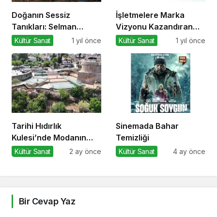
Doğanın Sessiz
İşletmelere Marka
Tanıkları: Selman
Vizyonu Kazandıran
Uzun’un Sanat
Kitap: Stratejik Marka
Kültür Sanat
1 yıl önce
Kültür Sanat
1 yıl önce
Yolculuğu
Yönetimi
Tarihi Hıdırlık
Sinemada Bahar
Kulesi’nde Modanın
Temizliği
Büyülü Gecesi: Cihan
Kültür Sanat
2 ay önce
Kültür Sanat
4 ay önce
Nacar Defilesi
Bir Cevap Yaz