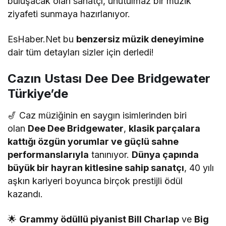
buluşacak olan sanatçı, unutulmaz bir müzik
ziyafeti sunmaya hazırlanıyor.
EsHaber.Net bu
benzersiz müzik deneyimine
dair tüm detayları sizler için derledi!
Cazın Ustası Dee Dee Bridgewater
Türkiye’de
🎷 Caz müziğinin en saygın isimlerinden biri
olan
Dee Dee Bridgewater
,
klasik parçalara
kattığı özgün yorumlar ve güçlü sahne
performanslarıyla
tanınıyor.
Dünya çapında
büyük bir hayran kitlesine sahip sanatçı
, 40 yılı
aşkın kariyeri boyunca birçok prestijli ödül
kazandı.
🌟
Grammy ödüllü piyanist Bill Charlap
ve
Big