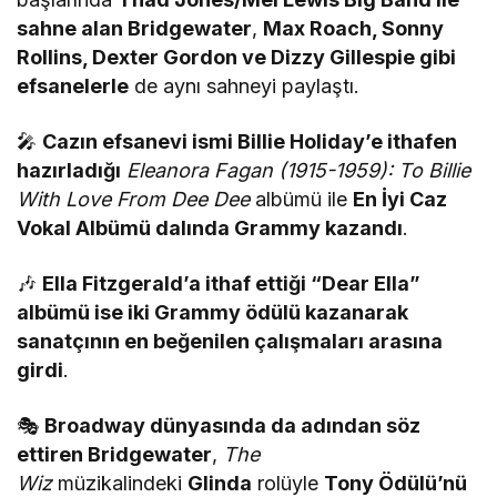
sahne alan Bridgewater
,
Max Roach, Sonny
Rollins, Dexter Gordon ve Dizzy Gillespie gibi
efsanelerle
de aynı sahneyi paylaştı.
🎤
Cazın efsanevi ismi Billie Holiday’e ithafen
hazırladığı
Eleanora Fagan (1915-1959): To Billie
With Love From Dee Dee
albümü ile
En İyi Caz
Vokal Albümü dalında Grammy kazandı
.
🎶
Ella Fitzgerald’a ithaf ettiği “Dear Ella”
albümü ise iki Grammy ödülü kazanarak
sanatçının en beğenilen çalışmaları arasına
girdi
.
🎭
Broadway dünyasında da adından söz
ettiren Bridgewater
,
The
Wiz
müzikalindeki
Glinda
rolüyle
Tony Ödülü’nü