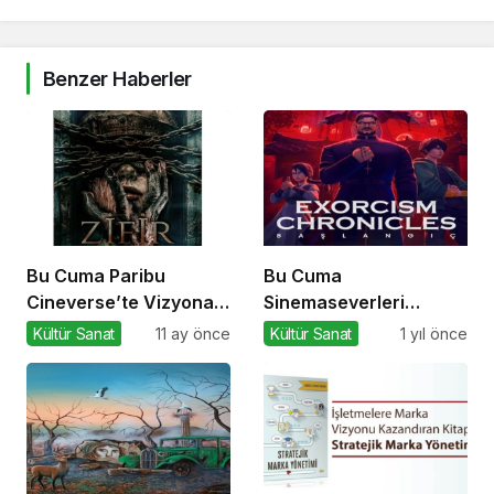
Benzer Haberler
Bu Cuma Paribu
Bu Cuma
Cineverse’te Vizyona
Sinemaseverleri
Girecek Filmler
Bekleyen Yepyeni
Kültür Sanat
11 ay önce
Kültür Sanat
1 yıl önce
Filmler!