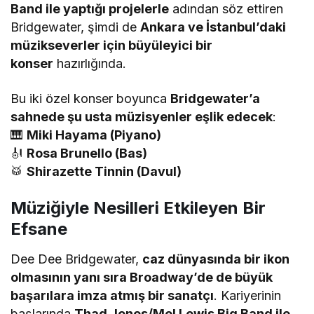
Band ile yaptığı projelerle
adından söz ettiren
Bridgewater, şimdi de
Ankara ve İstanbul’daki
müzikseverler için büyüleyici bir
konser
hazırlığında.
Bu iki özel konser boyunca
Bridgewater’a
sahnede şu usta müzisyenler eşlik edecek
:
🎹
Miki Hayama (Piyano)
🎻
Rosa Brunello (Bas)
🥁
Shirazette Tinnin (Davul)
Müziğiyle Nesilleri Etkileyen Bir
Efsane
Dee Dee Bridgewater,
caz dünyasında bir ikon
olmasının yanı sıra Broadway’de de büyük
başarılara imza atmış bir sanatçı
. Kariyerinin
başlarında
Thad Jones/Mel Lewis Big Band ile