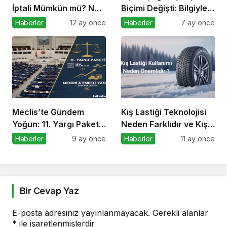
İptali Mümkün mü? Ne
Biçimi Değişti: Bilgiyle
Yapmalıyım?
Para Kazananların Yeni
Haberler
12 ay önce
Haberler
7 ay önce
Düzeni
Meclis’te Gündem
Kış Lastiği Teknolojisi
Yoğun: 11. Yargı Paketi
Neden Farklıdır ve Kış
ve Memur Zammında
Lastiği Kullanmanın
Haberler
9 ay önce
Haberler
11 ay önce
Son Durum!
Faydaları Nelerdir
Bir Cevap Yaz
E-posta adresiniz yayınlanmayacak.
Gerekli alanlar
*
ile işaretlenmişlerdir