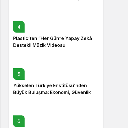
4
Plastic’ten “Her Gün”e Yapay Zekâ
Destekli Müzik Videosu
5
Yükselen Türkiye Enstitüsü’nden
Büyük Buluşma: Ekonomi, Güvenlik
Politikaları ve Hukuk Konferansı
6