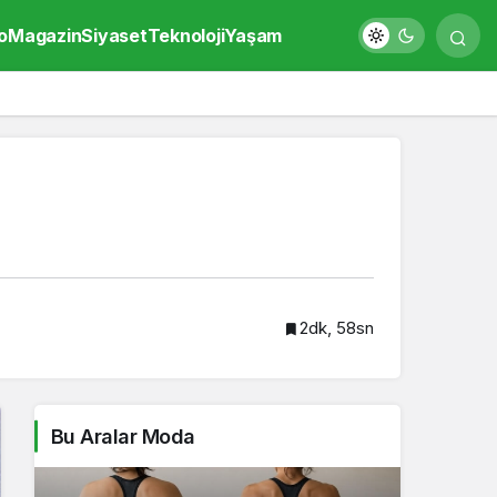
o
Magazin
Siyaset
Teknoloji
Yaşam
2dk, 58sn
Bu Aralar Moda