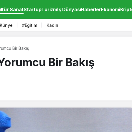
ltür Sanat
Startup
Turizm
İş Dünyası
Haberler
Ekonomi
Kript
Künye
#Eğitim
Kadın
rumcu Bir Bakış
Yorumcu Bir Bakış