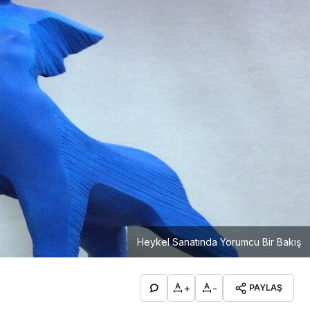
Heykel Sanatında Yorumcu Bir Bakış
+
-
PAYLAŞ