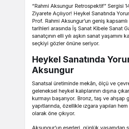
“Rahmi Aksungur Retrospektif” Sergisi 14
Ziyarete Açılıyor! Heykel Sanatında Yoru
Prof. Rahmi Aksungur’un geniş kapsamlı 
tarihleri arasında İş Sanat Kibele Sanat G
sanatçının elli yılı aşkın sanat yaşamını 
seçkiyi gözler önüne seriyor.
Heykel Sanatında Yoru
Aksungur
Sanatsal üretiminde mekân, ölçü ve çevre
geleneksel heykel kalıplarının dışına çık
kurmayı başarıyor. Bronz, taş ve ahşap g
yapıtlarında, özellikle ızgara yapıları he
olarak öne çıkıyor.
Aksungur’un eserleri, günlük yaşamdan sah