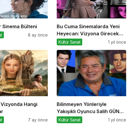
r Sinema Bülteni
Bu Cuma Sinemalarda Yeni
Heyecan: Vizyona Girecek
at
8 ay önce
Filmler Belli Oldu
Kültür Sanat
1 yıl önce
Vizyonda Hangi
Bilinmeyen Yönleriyle
ar
Yakışıklı Oyuncu Salih GÜNEY
ile Söyleşi
at
7 ay önce
Kültür Sanat
1 yıl önce