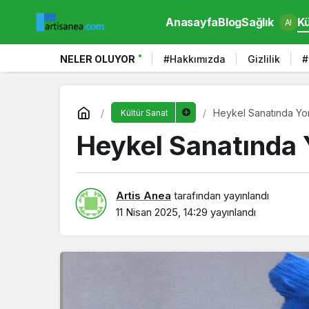
Anasayfa
Blog
Sağlık
Kü
AI
NELER OLUYOR
#Hakkımızda
Gizlilik
#
Heykel Sanatında Yo
Kültür Sanat
Heykel Sanatında 
Artis Anea
tarafından yayınlandı
11 Nisan 2025, 14:29
yayınlandı