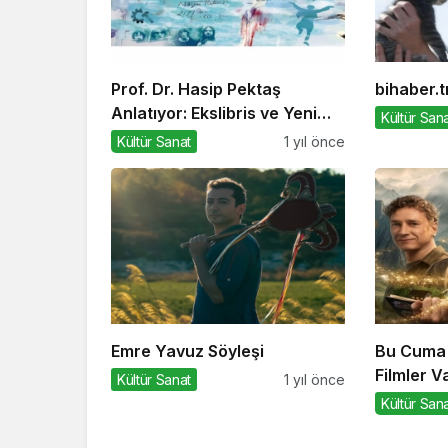
Prof. Dr. Hasip Pektaş
bihaber.t
Anlatıyor: Ekslibris ve Yeni
Kültür San
Kültürel Formlar
Kültür Sanat
1 yıl önce
Emre Yavuz Söyleşi
Bu Cuma 
Filmler V
Kültür Sanat
1 yıl önce
Kültür San