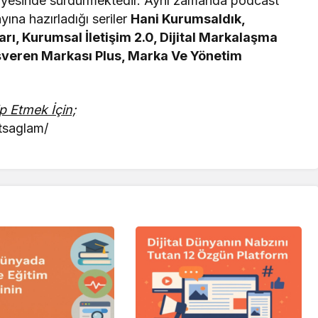
viyesinde sürdürmektedir. Aynı zamanda podcast
ına hazırladığı seriler
Hani Kurumsaldık,
arı, Kurumsal İletişim 2.0, Dijital Markalaşma
İşveren Markası Plus, Marka Ve Yönetim
p Etmek İçin;
tsaglam/