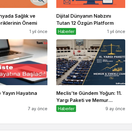
ünyada Sağlık ve
Dijital Dünyanın Nabzını
eriklerinin Önemi
Tutan 12 Özgün Platform
1 yıl önce
Haberler
1 yıl önce
e Yayın Hayatına
Meclis’te Gündem Yoğun: 11.
Yargı Paketi ve Memur
Zammında Son Durum!
7 ay önce
Haberler
9 ay önce