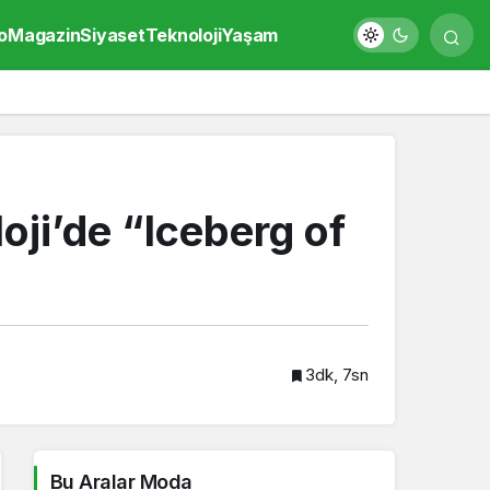
o
Magazin
Siyaset
Teknoloji
Yaşam
ji’de “Iceberg of
3dk, 7sn
Bu Aralar Moda