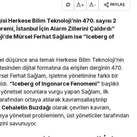
+
-
PAYLAŞ
isi Herkese Bilim Teknoloji’nin 470. sayısı 2
emi, İstanbul İçin Alarm Zillerini Çaldırdı”
ji’de Mürsel Ferhat Sağlam ise “Iceberg of
irel düşünce ana temalı Herkese Bilim Teknoloji’nin
tesinden dijital formatına da erişilen derginin 470.
el Ferhat Sağlam, işletme yönetimine farklı bir
ldı.
“Iceberg of Ingonarce Fenomeni”
başlıklı
 yönetsel sorunlara vurgu yapan Sağlam, ilk
arafından ortaya atılarak kavramsallaştırılıp
e
Cehaletin Buzdağı
olarak çevrilen kavram,
ya yönetsel problemlerin, üst yöneticiler tarafından
zini savunuyor.