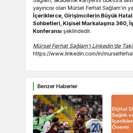
Sağlam, akademik kariyerini doktora se
yayıncısı olan Mürsel Ferhat Sağlam’ın yay
İçeriklerce, Girişimcilerin Büyük Hatal
Sohbetleri, Kişisel Markalaşma 360, 
Konferansı
şeklindedir.
Mürsel Ferhat Sağlam’ı Linkedin’de Taki
https://www.linkedin.com/in/murselferha
Benzer Haberler