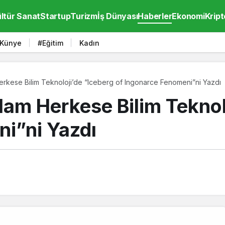
ltür Sanat
Startup
Turizm
İş Dünyası
Haberler
Ekonomi
Kript
Künye
#Eğitim
Kadın
erkese Bilim Teknoloji’de “Iceberg of Ingonarce Fenomeni”ni Yazdı
am Herkese Bilim Teknolo
i”ni Yazdı