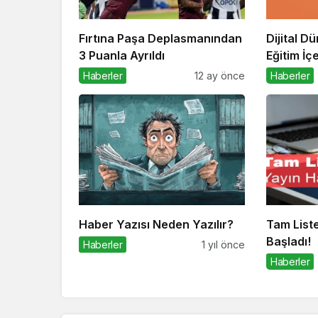
Fırtına Paşa Deplasmanından
Dijital D
3 Puanla Ayrıldı
Eğitim İç
Haberler
12 ay önce
Haberler
Haber Yazısı Neden Yazılır?
Tam List
Başladı!
Haberler
1 yıl önce
Haberler