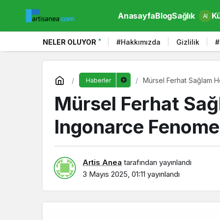
Anasayfa
Blog
Sağlık
Kü
AI
NELER OLUYOR
#Hakkımızda
Gizlilik
#
Mürsel Ferhat Sağlam H
Haberler
Mürsel Ferhat Sağl
Ingonarce Fenomen
Artis Anea
tarafından yayınlandı
3 Mayıs 2025, 01:11
yayınlandı