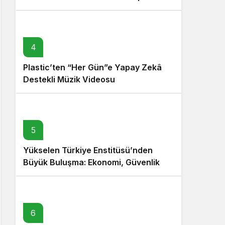
4
Plastic’ten “Her Gün”e Yapay Zekâ
Destekli Müzik Videosu
5
Yükselen Türkiye Enstitüsü’nden
Büyük Buluşma: Ekonomi, Güvenlik
Politikaları ve Hukuk Konferansı
6