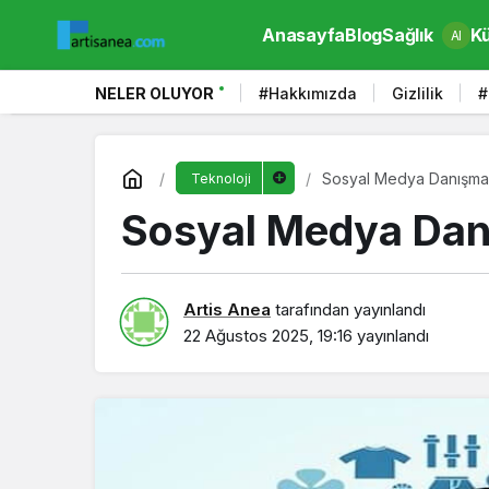
Anasayfa
Blog
Sağlık
Kü
AI
NELER OLUYOR
#Hakkımızda
Gizlilik
#
Sosyal Medya Danışman
Teknoloji
Sosyal Medya Danı
Artis Anea
tarafından yayınlandı
22 Ağustos 2025, 19:16
yayınlandı