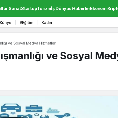
ltür Sanat
Startup
Turizm
İş Dünyası
Haberler
Ekonomi
Kript
Künye
#Eğitim
Kadın
lığı ve Sosyal Medya Hizmetleri
şmanlığı ve Sosyal Medy