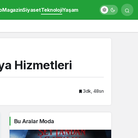
o
Magazin
Siyaset
Teknoloji
Yaşam
a Hizmetleri
3dk, 48sn
Bu Aralar Moda