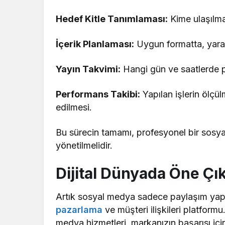
Hedef Kitle Tanımlaması:
Kime ulaşılmak
İçerik Planlaması:
Uygun formatta, yaratı
Yayın Takvimi:
Hangi gün ve saatlerde p
Performans Takibi:
Yapılan işlerin ölçül
edilmesi.
Bu sürecin tamamı, profesyonel bir sosya
yönetilmelidir.
Dijital Dünyada Öne Çı
Artık sosyal medya sadece paylaşım yapıl
pazarlama
ve müşteri ilişkileri platfor
medya hizmetleri, markanızın başarısı içi