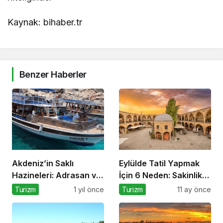
Kaynak: bihaber.tr
Benzer Haberler
Akdeniz’in Saklı
Eylülde Tatil Yapmak
Hazineleri: Adrasan ve
İçin 6 Neden: Sakinlik,
Çevresi
Ekonomi ve Keyif Bir
Turizm
1 yıl önce
Turizm
11 ay önce
Arada