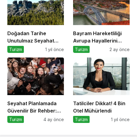
Doğadan Tarihe
Bayram Hareketliliği
Unutulmaz Seyahat
Avrupa Hayallerini
Önerileri
Tetikledi
Turizm
1 yıl önce
Turizm
2 ay önce
Seyahat Planlamada
Tatilciler Dikkat! 4 Bin
Güvenilir Bir Rehber:
Otel Mühürlendi
Tripcoholic
Turizm
4 ay önce
Turizm
1 yıl önce